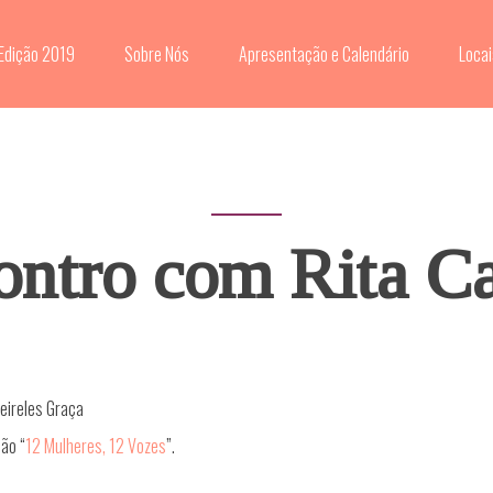
Edição 2019
Sobre Nós
Apresentação e Calendário
Locai
ontro com Rita C
eireles Graça
ão “
12 Mulheres, 12 Vozes
”.