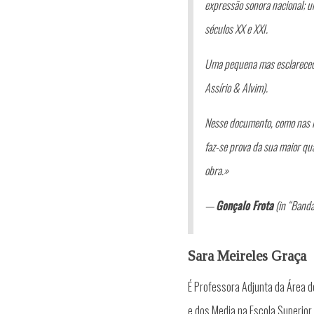
expressão sonora nacional; u
séculos XX e XXI.
Uma pequena mas esclarecedo
Assírio & Alvim).
Nesse documento, como nas i
faz-se prova da sua maior qua
obra.»
—
Gonçalo Frota
(in “Band
Sara Meireles Graça
É Professora Adjunta da Área 
e dos Media na Escola Superior 