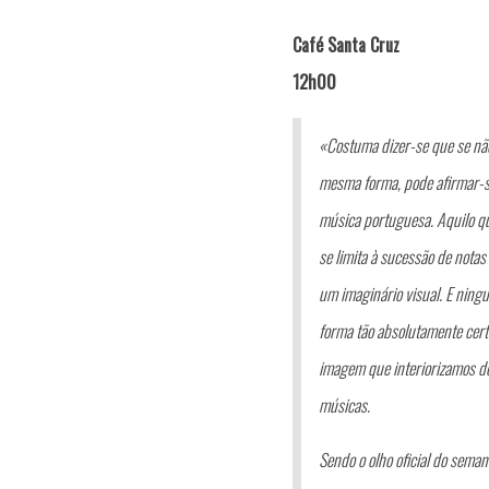
Café Santa Cruz
12h00
«Costuma dizer-se que se não
mesma forma, pode afirmar-s
música portuguesa. Aquilo 
se limita à sucessão de not
um imaginário visual. E ningu
forma tão absolutamente certe
imagem que interiorizamos do
músicas.
Sendo o olho oficial do seman