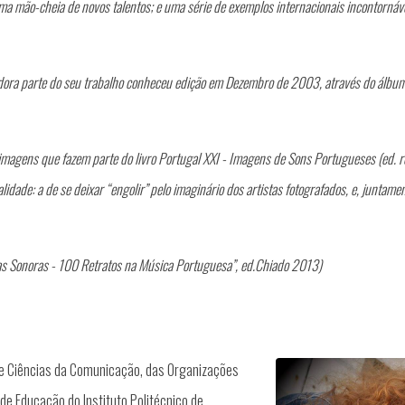
ma mão-cheia de novos talentos; e uma série de exemplos internacionais incontornávei
ra parte do seu trabalho conheceu edição em Dezembro de 2003, através do álbum f
magens que fazem parte do livro Portugal XXI - Imagens de Sons Portugueses (ed. 
lidade: a de se deixar “engolir” pelo imaginário dos artistas fotografados, e, juntame
as Sonoras - 100 Retratos na Música Portuguesa”, ed.Chiado 2013)
de Ciências da Comunicação, das Organizações
de Educação do Instituto Politécnico de